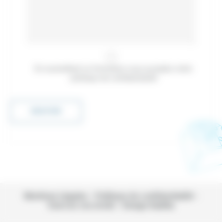
En soumettant ce formulaire vous acceptez
notre
politique de confidentialité
Mentions Légales
Politique de confidentialité
Exercez vos droits
Design Kalélia