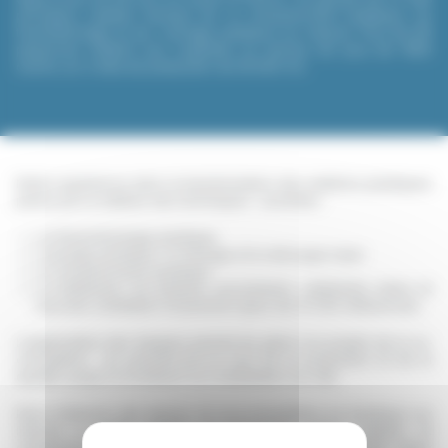
principaux leaders français de la chaudronnerie plastique, du
thermoformage et de l’usinage plastique sur mesure. Plus de 60
personnes mettent leur expertise au service de plus de 1500
clients, sur 2 sites de production de 18 000 m2 .
Notre expérience dans la transformation des matières plastiques
passe par la maitrise des techniques suivantes :
Le thermoformage plastique
L’usinage plastique, le fraisage et la découpe laser
La chaudronnerie plastique
La distribution de plaques, joncs/barres, caillebotis, tubes et
raccords ventilation et pression (plus de 13 000 références)
L’organisation des équipes permet de gérer vos projets de la co-
conception, en passant par le suivi de la production et de la
qualité, jusqu’à la livraison ou l’installation sur site.
Nous réalisons des pièces et sous-ensembles en plastique sur
mesure à l’unité, petites et moyennes séries, simples et