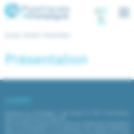
Panneau de gestion des cookies
Accueil
Société
Présentation
Présentation
LA SOCIÉTÉ
Plastiques de Champagne a été fondée en 1972 à Pont-Sainte-
Marie, en banlieue de Troyes (10).
Elle fait partie du groupe Fyval dont les sociétés sont spécialisées
dans la transformation et la distribution des matières plastiques
depuis plus de 60 ans sur toute la France. Ce groupe est un des