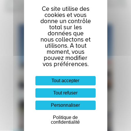
complexes. Nos chargés d’affaires, définirons selon votre cahier
des charges la solution technique qui réponde au mieux à vos
Ce site utilise des
exigences.
cookies et vous
donne un contrôle
total sur les
données que
nous collectons et
utilisons. A tout
moment, vous
pouvez modifier
vos préférences.
Tout accepter
Tout refuser
Personnaliser
Politique de
confidentialité