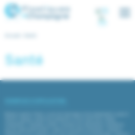
Panneau de gestion des cookies
Accueil
Santé
Santé
EXEMPLES D’APPLICATION :
Boites à gants, filtres, cuves de stockage et de préparation jusqu’à
120m3, capots, carters de protection et de machines, hottes
d’aspiration, Façades, portes, meubles de laboratoire, isolateurs,
sas de décontamination, tubes et raccords ventilation, caissons
traitement d’air, plateaux de manutention et d’emballage, vasques,