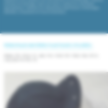
armoires de stockage, plans de travail, sorbonnes, paillasses,
signalétiques, matériels de laboratoires spécifiques, emballages,
tablettes, composants et sous-ensembles…
PRINCIPALES MATIÈRES PLASTIQUES UTILISÉES :
PMMA, PPh, PEHD, PC, ABS, PVC, PVDF, PET, PEEK, PA6, PETG,
CAILLEBOTIS PES, PS